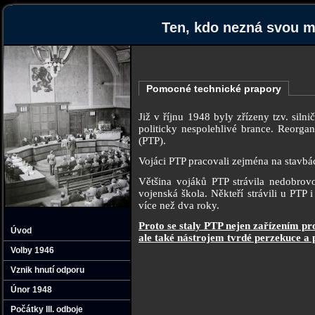
Ten‚ kdo nezná svou mi
Pomocné technické prapory
Již v říjnu 1948 byly zřízeny tzv. sil
politicky nespolehlivé brance. Reorga
(PTP).
Vojáci PTP pracovali zejména na stavbá
Většina vojáků PTP strávila nedobrov
vojenská škola. Někteří strávili u PTP 
více než dva roky.
Proto se staly PTP nejen zařízením pr
Úvod
ale také nástrojem tvrdé perzekuce a 
Volby 1946
Vznik hnutí odporu
Únor 1948
Počátky III. odboje