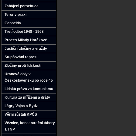
Zahájení persekuce
Teror v praxi
Genocida
Třetí odboj 1948 - 1968
Proces Milady Horákové
Justiční zločiny a vraždy
Stupňování represí
Zločiny proti lidskosti
Uranové doly v
Československu po roce 45
Lidská práva za komunismu
Kultura za mřížemi a dráty
Lágry Vojna a Bytíz
Věrni zůstali KPČS
Věznice‚ koncentrační tábory
a TNP