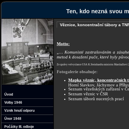
Ten‚ kdo nezná svou mi
Věznice‚ koncentrační tábory a TN
Motto:
„… Komunisté zastrašováním a zásahem 
metod k dosažení puče, které byly původ
Ze zprávy velvyslance USA K.Steinhardta ministru Marshallovi 
Fotogalerie obsahuje:
Mapka věznic, koncentračních t
Horní Slavkov, Jáchymov a Příbr
Seznam vězeňských zařízení v Če
Seznam věznic v ČSR
Úvod
Seznam táborů nucených prací
Volby 1946
Vznik hnutí odporu
Únor 1948
Počátky III. odboje