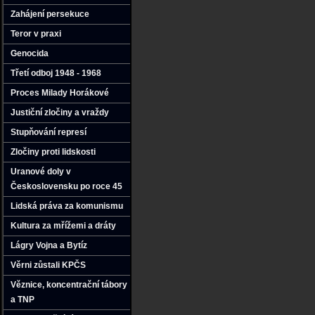
Zahájení persekuce
Teror v praxi
Genocida
Třetí odboj 1948 - 1968
Proces Milady Horákové
Justiční zločiny a vraždy
Stupňování represí
Zločiny proti lidskosti
Uranové doly v
Československu po roce 45
Lidská práva za komunismu
Kultura za mřížemi a dráty
Lágry Vojna a Bytíz
Věrni zůstali KPČS
Věznice‚ koncentrační tábory
a TNP