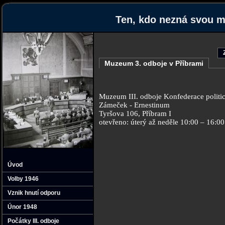
Ten‚ kdo nezná svou mi
Muzeum 3. odboje v Příbrami
Muzeum III. odboje Konfederace polit
Zámeček - Ernestinum
Tyršova 106, Příbram I
otevřeno: úterý až neděle 10:00 – 16:0
Úvod
Volby 1946
Vznik hnutí odporu
Únor 1948
Počátky III. odboje