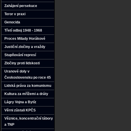
Zahájení persekuce
Teror v praxi
Genocida
Třetí odboj 1948 - 1968
Proces Milady Horákové
Justiční zločiny a vraždy
Stupňování represí
Zločiny proti lidskosti
Uranové doly v
Československu po roce 45
Lidská práva za komunismu
Kultura za mřížemi a dráty
Lágry Vojna a Bytíz
Věrni zůstali KPČS
Věznice‚ koncentrační tábory
a TNP