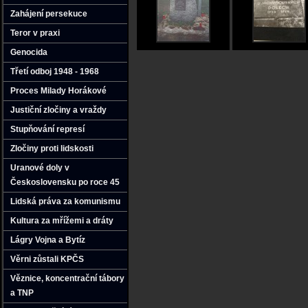
Zahájení persekuce
Teror v praxi
Genocida
Třetí odboj 1948 - 1968
Proces Milady Horákové
Justiční zločiny a vraždy
Stupňování represí
Zločiny proti lidskosti
Uranové doly v
Československu po roce 45
Lidská práva za komunismu
Kultura za mřížemi a dráty
Lágry Vojna a Bytíz
Věrni zůstali KPČS
Věznice‚ koncentrační tábory
a TNP